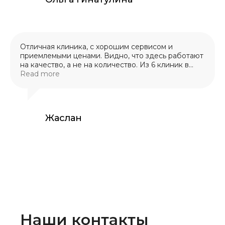
Отличная клиника, с хорошим сервисом и
приемлемыми ценами. Видно, что здесь работают
на качество, а не на количество. Из 6 клиник в
которых лечил зубы, однозначно могу
Read more
рекомендовать только данную
стоматологическую клинику.
Жаслан
Наши контакты