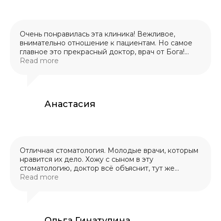
Очень понравилась эта клиника! Вежливое,
внимательно отношение к пациентам. Но самое
главное это прекрасный доктор, врач от Бога!
Удаляла четыре зуба мудрости, лечила сложный
Read more
кариес, всё на высшем уровне. У Николая
Викторовича просто золотые руки! Теперь ходим
только к нему!
Анастасия
Отличная стоматология. Молодые врачи, которым
нравится их дело. Хожу с сыном в эту
стоматологию, доктор всё объяснит, тут же
сделают рентген по месту. Ребёнок доволен.
Read more
Супруг тоже обращался в эту клинику, всё
устроило. Цена и качество соответсвуют.
Побольше вам благодарных клиентов.
Ольга Гинатулина