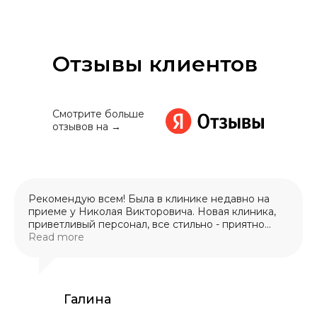
Отзывы клиентов
Смотрите больше
отзывов на →
Рекомендую всем! Была в клинике недавно на
приеме у Николая Викторовича. Новая клиника,
приветливый персонал, все стильно - приятно
находиться! Николай Викторович оказал мне
Read more
квалифицированную помощь, все разъяснил. Я
очень довольна. Теперь только в Sndental. Хорошо
найти своего стоматолога, которому полностью
доверяешь!
Галина